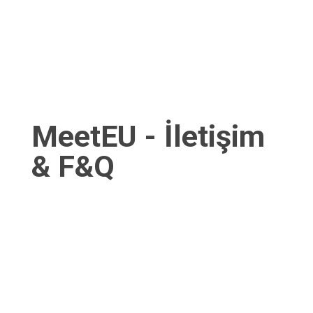
Hollanda
MeetEU - İletişim
& F&Q