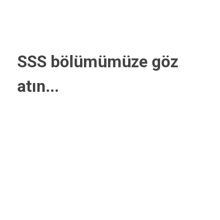
GENEL SORULAR?
SSS bölümümüze göz
atın...
MeetEU topluluk platformuna nasıl
erişebilirim?
Haftalık etkinlikler için hangi
platform kullanılıyor?
Etkinlikler sırasında etkileşimde
bulunmak zorunda mıyım?