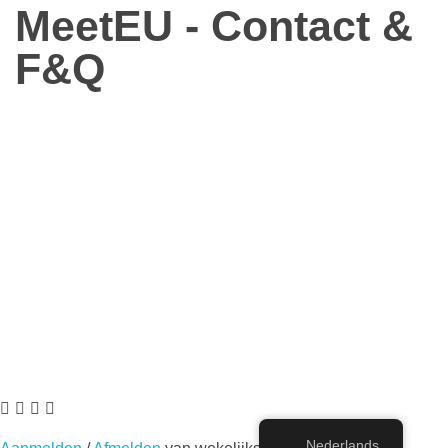
MeetEU - Contact &
F&Q
MeetEU - Europeanen met elkaar verbinden
Hé Europa! Kunnen we praten? MeetEU is uw plek om Europeanen van over het hele continent te ontmoeten en de toekomst van Europa te bespreken.
Hé Europa! Kunnen we praten?
© 2025. Alle rechten voorbehouden.
Privacybeleid
.
Nederlands