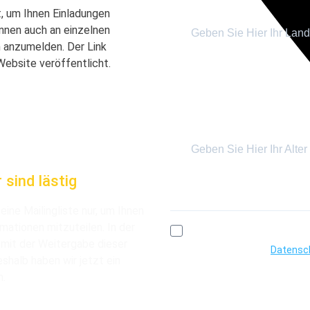
, um Ihnen Einladungen
nnen auch an einzelnen
 anzumelden. Der Link
Website veröffentlicht.
Nur für statistische Zwecke, Sie müss
Alter
 sind lästig
Nur für statistische Zwecke, Sie müss
ine Mailingliste nur, um Ihnen
ationen mitzuteilen. In der
Ich bin damit einverstande
 mit der Weitergabe dieser
und akzeptiere die
Datensc
shalb haben wir jetzt ein
bin jünger als 18 und habe
n.
Eltern/Erziehungsberechtig