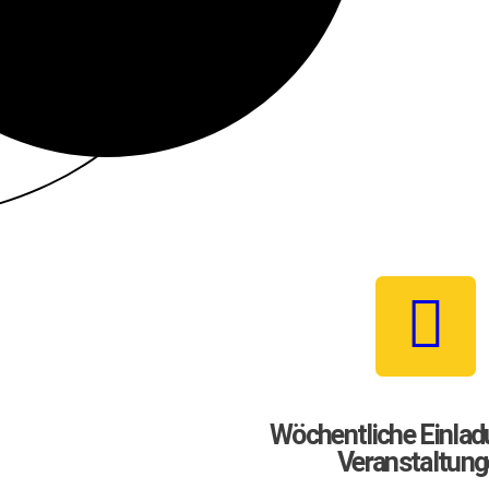
MeetEU - Europäer miteinander verbinden
Hallo Europa! Können wir reden? MeetEU ist der Ort, an dem Sie Europäer aus allen Teilen des Kontinents treffen und über die Zukunft Europas diskutieren können
Wöchentliche Einlad
Veranstaltun