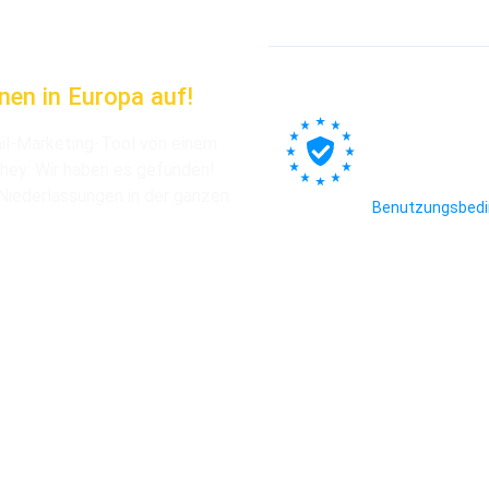
Sie können sich jederzeit über den i
dataprotection@mee
nen in Europa auf!
Wir verwenden B
Sie unten klicke
Sie an, dass die
ail-Marketing-Tool von einem
Informationen a
hey: Wir haben es gefunden!
mit deren Best
Niederlassungen in der ganzen
Benutzungsbed