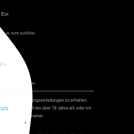
en es nicht ausfüllen.
en es nicht ausfüllen.
n, Ihre Veranstaltungseinladungen zu erhalten
hutz
Erklärung. Ich bin über 18 Jahre alt, oder ich
 die Zustimmung meiner
ten erhalten.