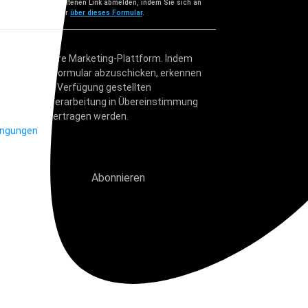
n jeder E-Mail enthaltenen Link abmelden, indem Sie sich an
teu.eu
wenden oder
über dieses Formular
.
revo als unsere Marketing-Plattform. Indem
n, um dieses Formular abzuschicken, erkennen
 von Ihnen zur Verfügung gestellten
n Brevo zur Verarbeitung in Übereinstimmung
immungen übertragen werden.
ingungen
Abonnieren