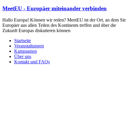
MeetEU - Europäer miteinander verbinden
Hallo Europa! Können wir reden? MeetEU ist der Ort, an dem Sie
Europäer aus allen Teilen des Kontinents treffen und über die
Zukunft Europas diskutieren können
Startseite
Veranstaltungen
Kampagnen
Über uns
Kontakt und FAQs
Das Mercosur-Handelsabkommen - ein Rettungsanker für die
EU?
18. November 2025
19:00 (MESZ)
Virtuelle Veranstaltung auf Zoom
Die Handelsverhandlungen zwischen der EU und dem Mercosur
begannen 1999 und die grundsätzliche Einigung wurde 2019 erzielt,