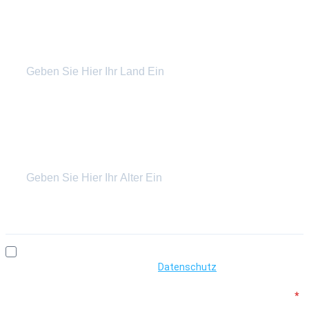
Geben Sie Ihre E-Mail-Adresse an, um sich anzumelden. z.B.
abc@xyz.com
.
Land
Nur für statistische Zwecke, Sie müssen es nicht ausfüllen.
Alter
Nur für statistische Zwecke, Sie müssen es nicht ausfüllen.
Ich bin damit einverstanden, Ihre Veranstaltungseinladungen
zu erhalten und akzeptiere die
Datenschutz
Erklärung. Ich bin
über 18 Jahre alt, oder ich bin jünger als 18 und habe die
Zustimmung meiner Eltern/Erziehungsberechtigten erhalten.