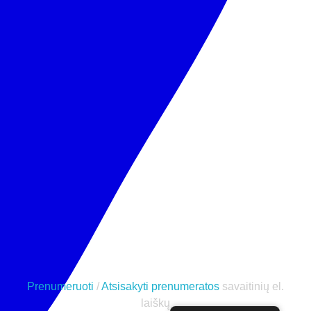
MeetEU - europiečių ryšių palaikymas
Ei, Europa! Pasikalbėkime? MeetEU - tai vieta, kur galite susitikti su europiečiais iš viso žemyno ir kartu diskutuoti apie Europos ateitį.
Ei, Europa! Ar galime pasikalbėti?
© 2025. Visos teisės saugomos.
Privatumo politika
.
Prenumeruoti
/
Atsisakyti prenumeratos
savaitinių el.
laiškų