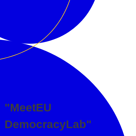
MeetEU - europiečių ryšių palaikymas
Ei, Europa! Pasikalbėkime? MeetEU - tai vieta, kur galite susitikti su europiečiais iš viso žemyno ir kartu diskutuoti apie Europos ateitį.
"MeetEU
DemocracyLab"